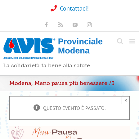
Salta
Contattaci!
al
contenuto
Facebook
Rss
YouTube
Instagram
La solidarietà fa bene alla salute.
Modena, Meno pausa più benessere /3
×
QUESTO EVENTO È PASSATO.