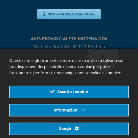
INFORMATIVA ESTESA COOKIE
AVIS PROVINCIALE DI MODENA ODV
Via Livio Borri 40 - 41122 Modena
Tel.
0593684911
- Fax 059365486
Questo sito e gli strumenti esterni da esso utilizzati salvano sul
provinciale@avismodena.it
tuo dispositivo dei piccoli file chiamati cookie per poter
avis.provinciale@pec.avismodena.it
funzionare e per fornirti una navigazione semplice e completa.
Accetta i cookie
TUTTI I CONTATTI
Informazioni
Sito web con Licenza
Creative Commons Attribuzione - Non
Scegli
commerciale - Non opere derivate 4.0 Internazionale
| Powered by