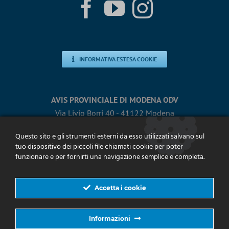
INFORMATIVA ESTESA COOKIE
AVIS PROVINCIALE DI MODENA ODV
Via Livio Borri 40 - 41122 Modena
Tel.
0593684911
- Fax 059365486
Questo sito e gli strumenti esterni da esso utilizzati salvano sul
provinciale@avismodena.it
tuo dispositivo dei piccoli file chiamati cookie per poter
avis.provinciale@pec.avismodena.it
funzionare e per fornirti una navigazione semplice e completa.
Accetta i cookie
TUTTI I CONTATTI
Informazioni